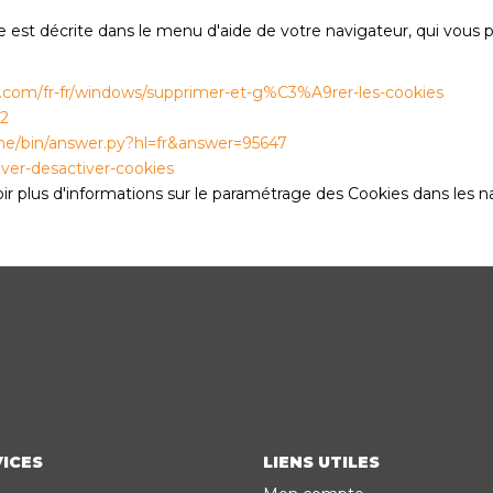
le est décrite dans le menu d'aide de votre navigateur, qui vous
ft.com/fr-fr/windows/supprimer-et-g%C3%A9rer-les-cookies
42
me/bin/answer.py?hl=fr&answer=95647
tiver-desactiver-cookies
oir plus d'informations sur le paramétrage des Cookies dans les n
ICES
LIENS UTILES