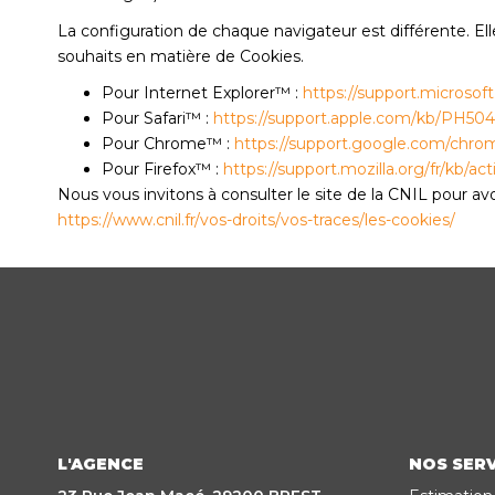
La configuration de chaque navigateur est différente. El
souhaits en matière de Cookies.
Pour Internet Explorer™ :
https://support.microso
Pour Safari™ :
https://support.apple.com/kb/PH50
Pour Chrome™ :
https://support.google.com/chro
Pour Firefox™ :
https://support.mozilla.org/fr/kb/ac
Nous vous invitons à consulter le site de la CNIL pour av
https://www.cnil.fr/vos-droits/vos-traces/les-cookies/
L'AGENCE
NOS SERV