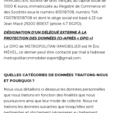
IMMOBILIER, société de droit français, au capital social de
1000 € euros, immatriculée au Registre de Commerce et
des Sociétés sous le numéro 815118708, numéro TVA
FR07815118708 et dont le siège social est basé à 23 rue
Jean Macé 29200 BREST (article 4.7 RGPD).
DÉSIGNATION D'UN DÉLÉGUÉ EXTERNE À LA
PROTECTION DES DONNÉES (CI-APRÈS « DPO »)
Le DPO de METROPOLITAN IMMOBILIER est M Éric
MÉVEL, ce dernier peut être contacté par mail à l'adresse
metropolitan.immobilier.expert@gmail.com.
QUELLES CATÉGORIES DE DONNÉES TRAITONS-NOUS
ET POURQUOI ?
Nous vous détaillons ci-dessous les données personnelles
que nous traitons en fonction des finalités que nous
poursuivons ainsi que leur mode de collecte. Nous ne
traitons les données suivantes que lorsqu'elles sont
pertinentes et strictement nécessaires au traitement.