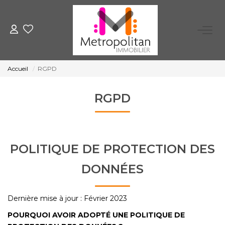
EXPERTISER
Accueil
RGPD
ACHETER
RGPD
LOUER
FAIRE GÉRER
POLITIQUE DE PROTECTION DES
DONNÉES
NOTRE AGENCE
Qui Sommes-Nous
Dernière mise à jour : Février 2023
Nous Rejoindre
POURQUOI AVOIR ADOPTÉ UNE POLITIQUE DE