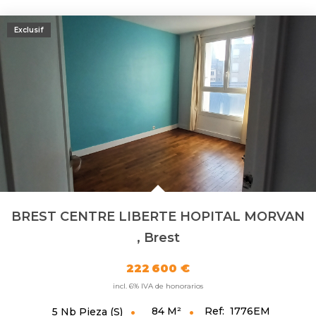
FR
EN
Exclusif
BREST CENTRE LIBERTE HOPITAL MORVAN
,
Brest
222 600 €
incl. 6% IVA de honorarios
84
M²
Ref:
1776EM
5
Nb Pieza (s)