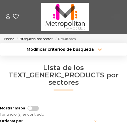
EXPERTIZARSE
Home
Búsqueda por sector
Resultados
COMPRAR
Modificar criterios de búsqueda
Tipo de transacción
Ubicación
Comprar
Ubicación
ALQUILAR
Lista de los
Tipo de bien
Seleccionar ...
Superficie mínima
TEXT_GENERIC_PRODUCTS por
sectores
Presupuesto máximo
Más criterios
NUESTRA AGENCIA
Crea una alerta
Unirse A Nosotros
Mostrar mapa
1 anuncio (s) encontrado
Ordenar por
CONTACTAR