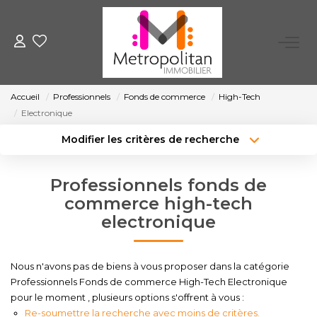
EXPERTISER
Accueil
Professionnels
Fonds de commerce
High-Tech
ACHETER
Electronique
Modifier les critères de recherche
Type de transaction
Localisation
LOUER
Acheter
Localisation
Professionnels fonds de
Type de bien
FAIRE GÉRER
Sélectionnez...
Surface min
commerce high-tech
electronique
Budget max
Plus de critères
NOTRE AGENCE
Nous n'avons pas de biens à vous proposer dans la catégorie
Créer une alerte
Qui Sommes-Nous
Professionnels Fonds de commerce High-Tech Electronique
pour le moment , plusieurs options s'offrent à vous :
Nous Rejoindre
Re-soumettre la recherche avec moins de critères.